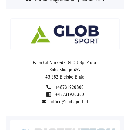
Fabrikat Narzédzi GLOB Sp. Z o.o.
Sobieskiego 452
43-382 Bielsko-Biała
+48731920300
+48731920300
office@globsport.pl