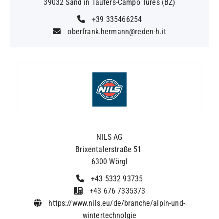
39032 Sand in Taufers-Campo Tures (BZ)
+39 335466254
oberfrank.hermann@reden-h.it
NILS AG
Brixentalerstraße 51
6300 Wörgl
+43 5332 93735
+43 676 7335373
https://www.nils.eu/de/branche/alpin-und-
wintertechnolgie