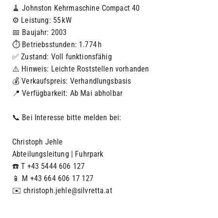
🧹 Johnston Kehrmaschine Compact 40
⚙️ Leistung: 55 kW
📅 Baujahr: 2003
⏱️ Betriebsstunden: 1.774 h
✅ Zustand: Voll funktionsfähig
⚠️ Hinweis: Leichte Roststellen vorhanden
💰 Verkaufspreis: Verhandlungsbasis
📍 Verfügbarkeit: Ab Mai abholbar
📞 Bei Interesse bitte melden bei:
Christoph Jehle
Abteilungsleitung | Fuhrpark
☎️ T +43 5444 606 127
📱 M +43 664 606 17 127
✉️ christoph.jehle@silvretta.at