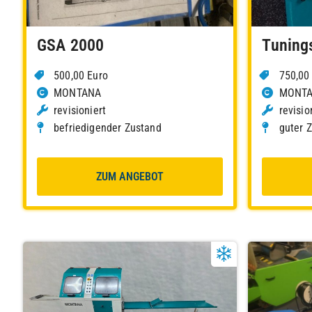
GSA 2000
Tuning
500,00 Euro
750,00
MONTANA
MONT
revisioniert
revisio
befriedigender Zustand
guter 
ZUM ANGEBOT