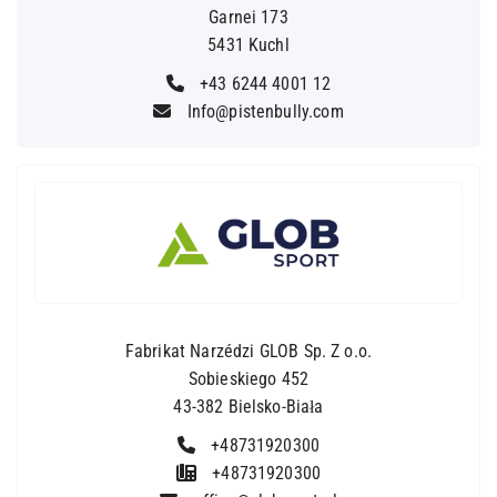
Garnei 173
5431 Kuchl
+43 6244 4001 12
Info@pistenbully.com
Fabrikat Narzédzi GLOB Sp. Z o.o.
Sobieskiego 452
43-382 Bielsko-Biała
+48731920300
+48731920300